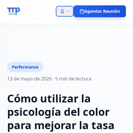
Blog
Agendar Reunión
Como Utilizar La Psicologia Del Color Para Mejorar La
Tasa De Conversion En Camp
Performance
13 de mayo de 2026
·
5 min
de lectura
Cómo utilizar la
psicología del color
para mejorar la tasa