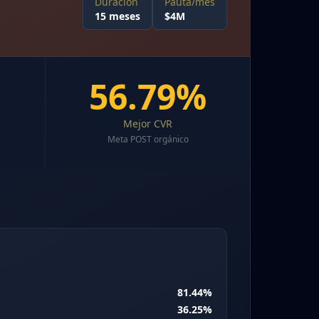
Duración
Pauta/mes
15 meses
$4M
56.79%
Mejor CVR
Meta POST orgánico
81.44%
36.25%