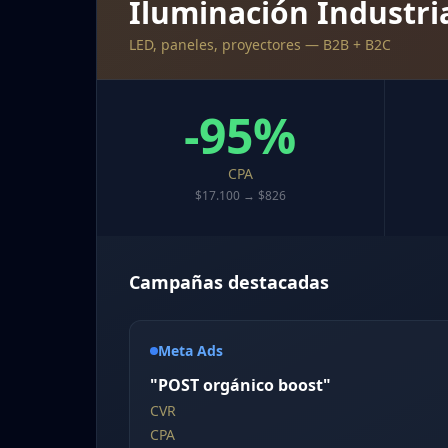
Iluminación Industri
LED, paneles, proyectores — B2B + B2C
-95%
CPA
$17.100 → $826
Campañas destacadas
Meta Ads
"POST orgánico boost"
CVR
CPA