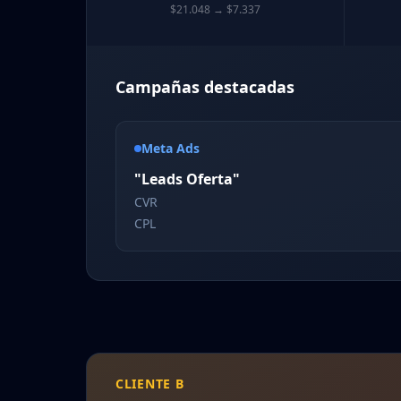
$21.048 → $7.337
Campañas destacadas
Meta Ads
"Leads Oferta"
CVR
CPL
CLIENTE B