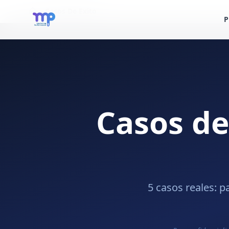
Casos De Exito
P
Casos de
5 casos reales: p