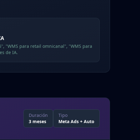
IA
", "WMS para retail omnicanal", "WMS para
es de IA.
Duración
Tipo
3 meses
Meta Ads + Auto