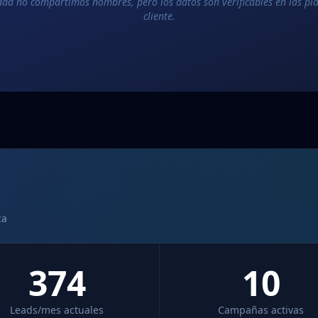
dad no compartimos nombres, pero los datos son verificables en las p
cliente.
ca
374
10
Leads/mes actuales
Campañas activas