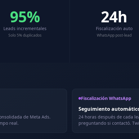
95%
24h
Leads incrementales
Fiscalización auto
Solo 5% duplicados
WhatsApp post-lead
Fiscalización WhatsApp
Seguimiento automátic
onsolidada de Meta Ads.
24 horas después de cada le
mpo real.
preguntando si contactó. Twil