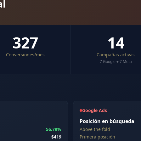
al
327
14
Conversiones/mes
Campañas activas
7 Google + 7 Meta
Google Ads
Posición en búsqueda
56.79%
Above the fold
$419
Primera posición