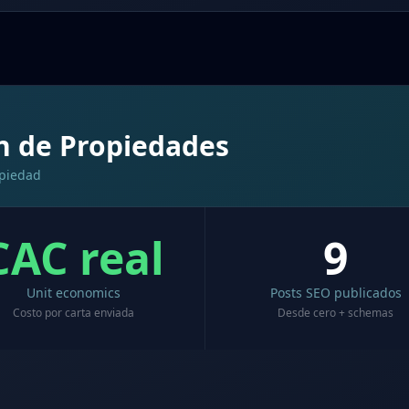
n de Propiedades
opiedad
CAC real
9
Unit economics
Posts SEO publicados
Costo por carta enviada
Desde cero + schemas