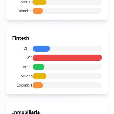
Mexico
$198
Colombia
$149
Fintech
Chile
$479
USA
$1917
Brasil
$335
Mexico
$383
Colombia
$288
Inmobiliaria