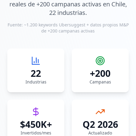
reales de +200 campanas activas en Chile,
22 industrias.
Fuente: ~1.200 keywords Ubersuggest + datos propios M&P
de +200 campanas activas
22
+200
Industrias
Campanas
$450K+
Q2 2026
Invertidos/mes
Actualizado