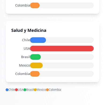
$31
Colombia
$23
Salud y Medicina
Chile
$369
USA
$1476
Brasil
$258
Mexico
$295
Colombia
$221
Chile
USA
Brasil
Mexico
Colombia