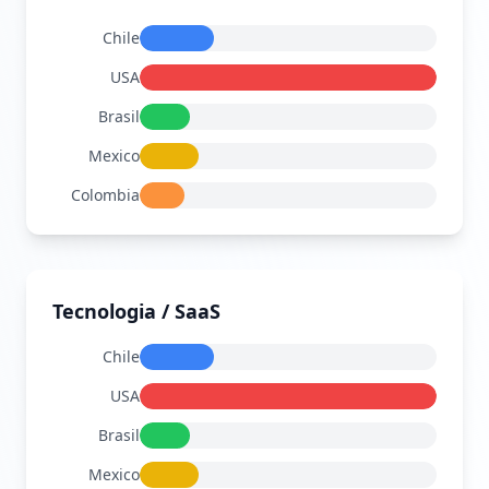
Chile
$215
USA
$860
Brasil
$150
Mexico
$172
Colombia
$129
Tecnologia / SaaS
Chile
$39
USA
$156
Brasil
$27
Mexico