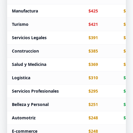
Manufactura
$425
$255
Turismo
$421
$211
Servicios Legales
$391
$235
Construccion
$385
$231
Salud y Medicina
$369
$221
Logistica
$310
$186
Servicios Profesionales
$295
$177
Belleza y Personal
$251
$100
Automotriz
$248
$149
E-commerce
$248
$99