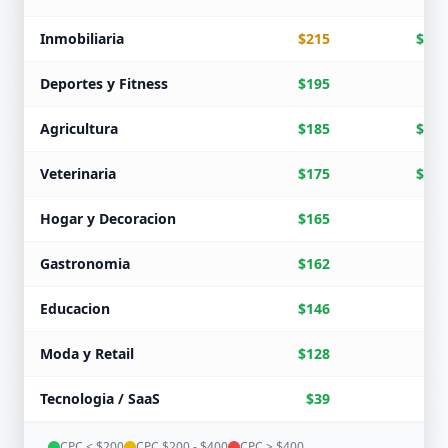
Inmobiliaria
$215
$129
Deportes y Fitness
$195
$98
Agricultura
$185
$111
Veterinaria
$175
$105
Hogar y Decoracion
$165
$99
Gastronomia
$162
$81
Educacion
$146
$88
Moda y Retail
$128
$51
Tecnologia / SaaS
$39
$23
CPC < $200
CPC $200 - $400
CPC > $400