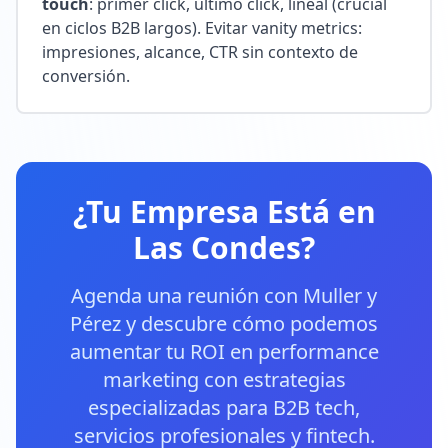
touch
: primer click, último click, lineal (crucial
en ciclos B2B largos). Evitar vanity metrics:
impresiones, alcance, CTR sin contexto de
conversión.
¿Tu Empresa Está en
Las Condes?
Agenda una reunión con Muller y
Pérez y descubre cómo podemos
aumentar tu ROI en performance
marketing con estrategias
especializadas para B2B tech,
servicios profesionales y fintech.