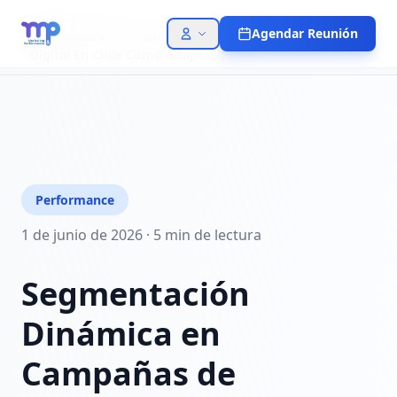
Blog
Agendar Reunión
Segmentacion Dinamica En Campanas De Marketing
Digital En Chile Como Adaptar Tu
Performance
1 de junio de 2026
·
5 min
de lectura
Segmentación
Dinámica en
Campañas de