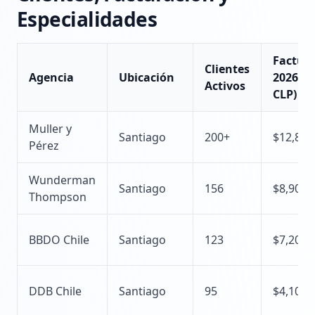
Especialidades
Factur
Clientes
Agencia
Ubicación
2026 (
Activos
CLP)
Muller y
Santiago
200+
$12,800
Pérez
Wunderman
Santiago
156
$8,900
Thompson
BBDO Chile
Santiago
123
$7,200
DDB Chile
Santiago
95
$4,100