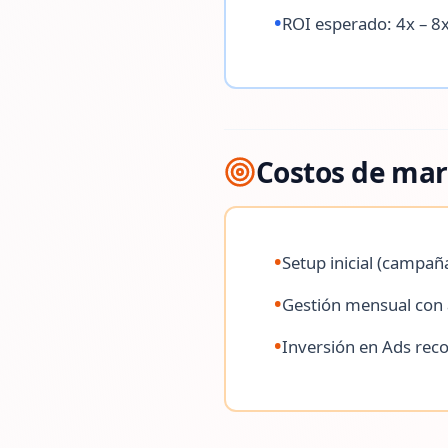
•
ROI esperado: 4x – 8x
Costos de mar
•
Setup inicial (campa
•
Gestión mensual con 
•
Inversión en Ads re