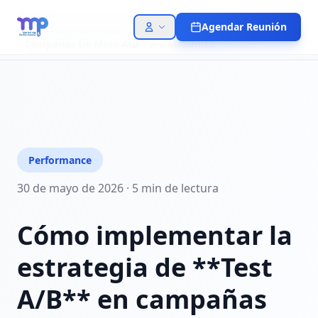
Blog
Agendar Reunión
Como Implementar La Estrategia De Test A B En
Campanas De Meta Ads Para Maximiza
Performance
30 de mayo de 2026
·
5 min
de lectura
Cómo implementar la
estrategia de **Test
A/B** en campañas